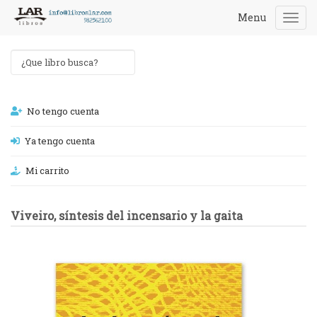
Menu
Togg
navi
No tengo cuenta
Ya tengo cuenta
Mi carrito
Viveiro, síntesis del incensario y la gaita