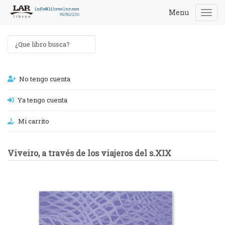
Menu
Togg
navi
No tengo cuenta
Ya tengo cuenta
Mi carrito
Viveiro, a través de los viajeros del s.XIX