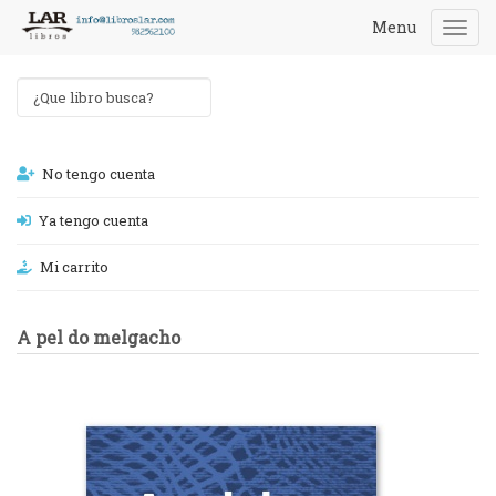
Menu
Togg
navi
No tengo cuenta
Ya tengo cuenta
Mi carrito
A pel do melgacho