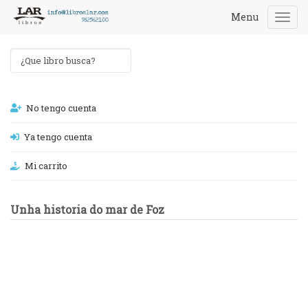
Menu
Togg
navi
No tengo cuenta
Ya tengo cuenta
Mi carrito
Unha historia do mar de Foz