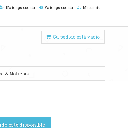
No tengo cuenta
Ya tengo cuenta
Mi carrito
Su pedido está vacío
og & Noticias
do esté disponible