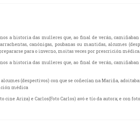
nos a historia das mulleres que, ao final de verán, camiñaban
carrachentas, canónigas, poubanas ou mantidas, alcumes (des
prepararse para o inverno, moitas veces por prescrición médica
nos a historia das mulleres que, ao final de verán, camiñaban
 alcumes (despectivos) con que se coñecían na Mariña, adoitaba
rición médica
oto cine Ariza) e Carlos(Foto Carlos) avó e tío da autora; e con f