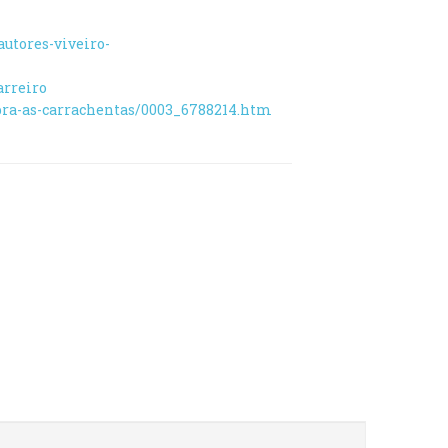
autores-viveiro-
arreiro
obra-as-carrachentas/0003_6788214.htm