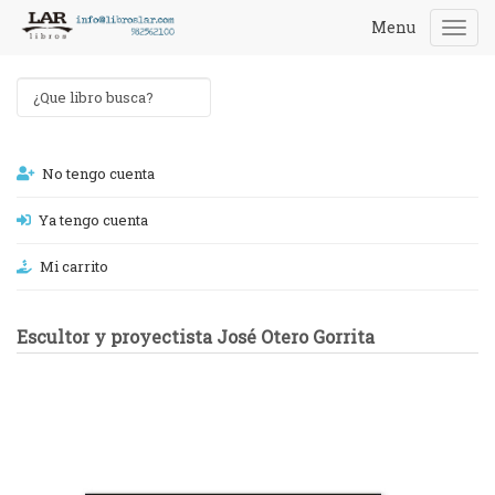
Menu
Togg
navi
No tengo cuenta
Ya tengo cuenta
Mi carrito
Escultor y proyectista José Otero Gorrita