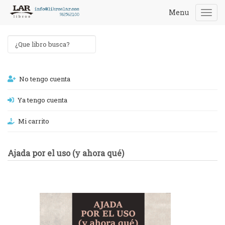
Menu
Togg
navi
No tengo cuenta
Ya tengo cuenta
Mi carrito
Ajada por el uso (y ahora qué)