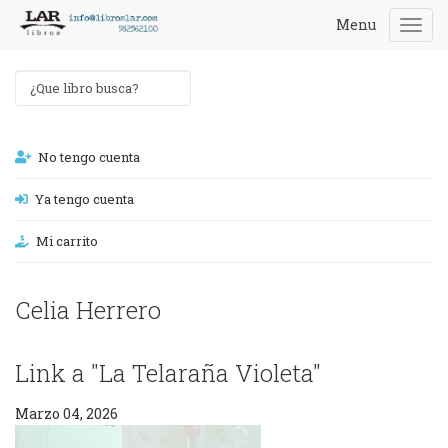
Menu
Togg
navi
No tengo cuenta
Ya tengo cuenta
Mi carrito
Celia Herrero
Link a "La Telaraña Violeta"
Marzo 04, 2026