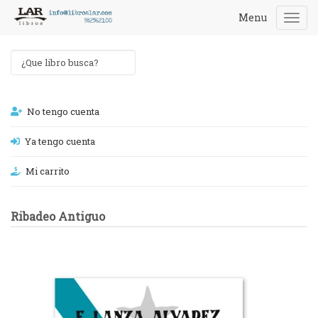
Menu
Togg
navi
No tengo cuenta
Ya tengo cuenta
Mi carrito
Ribadeo Antiguo