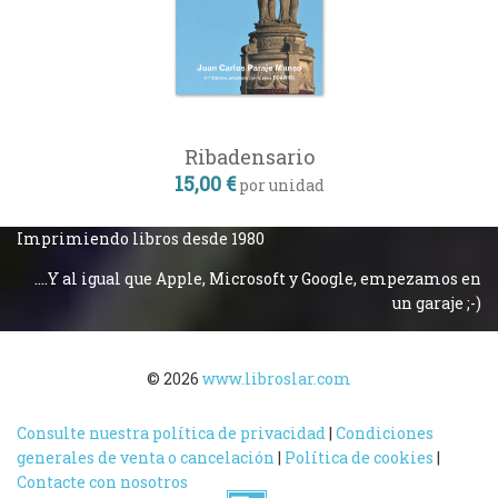
Ribadensario
15,00 €
por unidad
Imprimiendo libros desde 1980
....Y al igual que Apple, Microsoft y Google, empezamos en
un garaje ;-)
© 2026
www.libroslar.com
Consulte nuestra política de privacidad
|
Condiciones
generales de venta o cancelación
|
Política de cookies
|
Contacte con nosotros