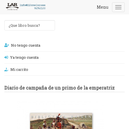
Menu
Togg
navi
No tengo cuenta
Ya tengo cuenta
Mi carrito
Diario de campaña de un primo de la emperatriz