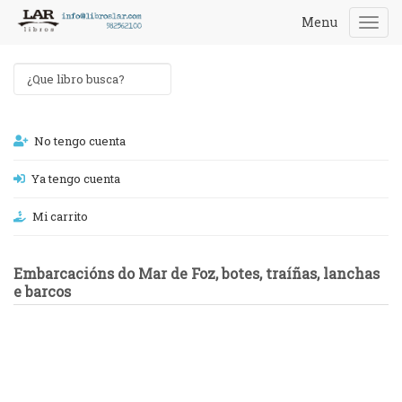
Menu
Togg
navi
No tengo cuenta
Ya tengo cuenta
Mi carrito
Embarcacións do Mar de Foz, botes, traíñas, lanchas
e barcos