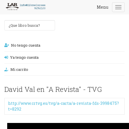
Menu
Togg
navi
No tengo cuenta
Ya tengo cuenta
Mi carrito
David Val en "A Revista" - TVG
http://www.crtvg.es/tvg/a-carta/a-revista-fds-3998475?
t=8292