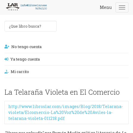
Menu
Togg
navi
No tengo cuenta
Ya tengo cuenta
Mi carrito
La Telaraña Violeta en El Comercio
http://www.libroslar.com/images/Blog/2018/Telarana-
violeta/Elcomercio-La%20Voz%20de%20Aviles-la-
telarana-violeta-011218.pdf
"Voces por aplaudir" por Ramón Muñiz
: crítica literaria de
La