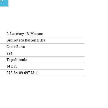
L. Larchey - B. Masson
Biblioteca Bailén BiBa
Castellano
224
Tapa blanda
14 x 23
978-84-09-69743-4