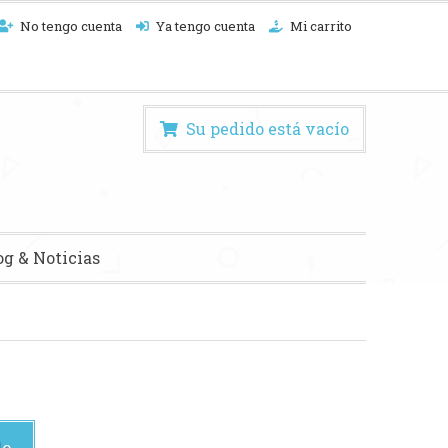
No tengo cuenta
Ya tengo cuenta
Mi carrito
Su pedido está vacío
og & Noticias
do