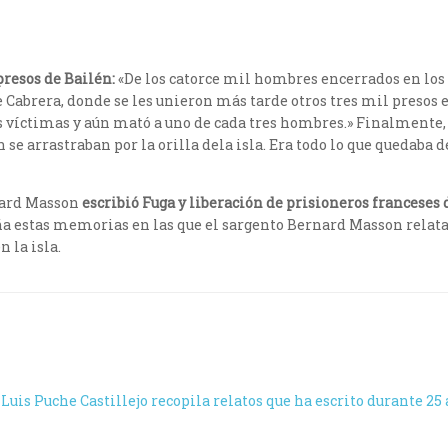
presos de Bailén:
«De los catorce mil hombres encerrados en los
 de Cabrera, donde se les unieron más tarde otros tres mil presos
víctimas y aún mató a uno de cada tres hombres.» Finalmente, tr
se arrastraban por la orilla dela isla. Era todo lo que quedaba d
nard Masson
escribió Fuga y liberación de prisioneros franceses 
a estas memorias en las que el sargento Bernard Masson relata s
 la isla.
Luis Puche Castillejo recopila relatos que ha escrito durante 25 