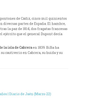
 pontones de Cádiz, cinco mil quinientos
 en diversas partes de España. El hambre,
as la paz de 1814, dos fragatas francesas
el ejército que el general Dupont decía
de la isla de Cabrera
en 1839. BiBa ha
u cautiverio en Cabrera, su huida y su
años | Diario de Jaén (Marzo 22)